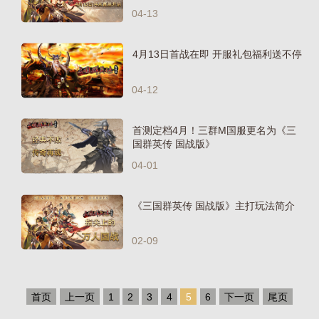
04-13
4月13日首战在即 开服礼包福利送不停
04-12
首测定档4月！三群M国服更名为《三
国群英传 国战版》
04-01
《三国群英传 国战版》主打玩法简介
02-09
首页
上一页
1
2
3
4
5
6
下一页
尾页