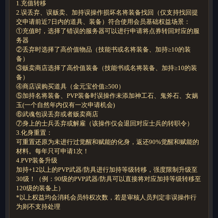
1.充值转移
2.误丢弃、误贩卖、加持误操作损坏名将装备找回（仅支持找回提
交申请前近7日内的道具、装备）符合使用会员基础权益场景：
①充值时，选择了错误的服务器可以进行申请将点券转回对应的服
务器
②丢弃时选择了高价值物品（技能书或名将装备、加持≥10的装
备）
③贩卖商店选择了高价值装备（技能书或名将装备、加持≥10的装
备）
④商店误购买道具（金元宝价值≥500）
⑤加持名将装备、PVP装备时误操作未添加神工石、鬼斧石、女娲
玉(一个自然年内仅有一次申请机会)
⑥武魂包误丢弃或者贩卖商店
⑦身上的士兵丢弃或解雇（该操作仅会退回对应士兵的转职令）
3.化身重置：
可重置还原为未进行过觉醒和赋能的化身，返还90%觉醒和赋能的
材料。每年只可申请1次！
4.PVP装备升级
加持+12以上的PVP武器/防具进行加持等级转移，强度限制升级至
30级！（例：90级的PVP武器/防具可以直接将对应加持等级转移至
120级的装备上）
*以上权益均会消耗会员特权次数，若是审核人员判定非误操作行
为则不支持处理