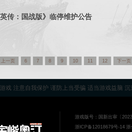
英传：国战版》临停维护公告
上一页
6
7
8
9
10
11
12
下一页
游戏 注意自我保护 谨防上当受骗 适当游戏益脑 沉
游戏版号：国新出审〔2023〕217
浙ICP备12018679号-14
浙