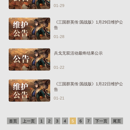
01-29
《三国群英传:国战版》1月29日维护公
告
01-28
兵戈无双活动最终结果公示
01-22
《三国群英传:国战版》1月22日维护公
告
01-21
首页
上一页
1
2
3
4
5
6
7
下一页
尾页