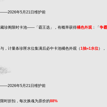
——2026年5月21日维护前
放藏珍阁限时卡池——「霸王选」，有概率获得
橘色外观
：「
争
参与，计量条珍匣水位集满后必中卡池橘色外观（
1抽=1水位
），
——2026年5月21日维护前
时限时折扣，每次换魂为原价的
88%