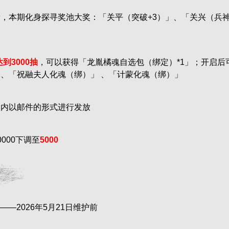
，本期化身探寻奖池大奖：「关平（突破+3）」、「关兴（兵神
达到3000抽
，可以获得「龙胤橘魂自选包（绑定）*1」；开启
、「祝融夫人化魂（绑）」 、「计蒙化魂（绑）」
日内以邮件的形式进行发放
000下调至
5000
——2026年5月21日维护前