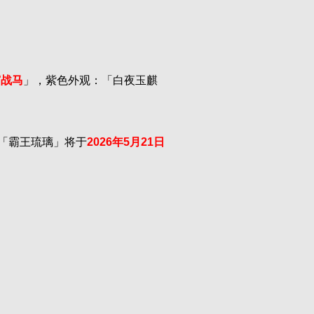
霸战马
」，紫色外观：「白夜玉麒
「霸王琉璃」将于
2026年5月21日