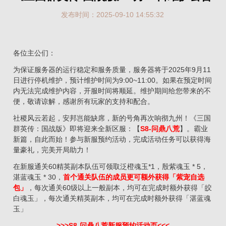
发布时间：2025-09-10 14:55:32
各位主公们：
为保证服务器的运行稳定和服务质量，服务器将于2025年9月11
日进行停机维护，预计维护时间为9:00~11:00。如果在预定时间
内无法完成维护内容，开服时间将顺延。维护期间给您带来的不
便，敬请谅解，感谢所有玩家的支持和配合。
社稷风云若起，安邦岂能缺席，新的号角再次响彻九州！《三国
群英传：国战版》即将迎来全新区服：【
S8-问鼎八荒
】。霸业
新篇，自此而始！参与新服预约活动，完成活动任务可以获得海
量豪礼，完美开局助力！
在新服通关60精英副本队伍可领取泛橙魂玉*1，殷紫魂玉 * 5，
湛蓝魂玉 * 30，
首个通关队伍的成员更可额外获得「紫宠自选
包」
，每次通关60级以上一般副本，均可在完成时额外获得「皎
白魂玉」，每次通关精英副本，均可在完成时额外获得「湛蓝魂
玉」
>>>S8-问鼎八荒新服预约活动页<<<