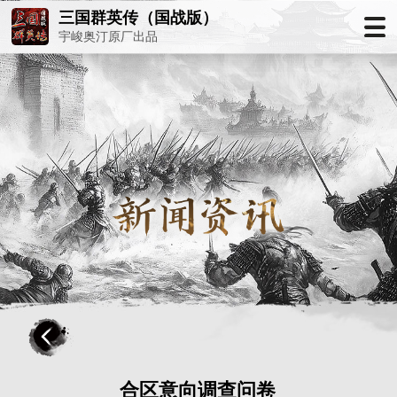
三国群英传（国战版）
宇峻奥汀原厂出品
合区意向调查问卷