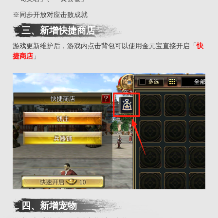
※同步开放对应击败成就
三
、
新增快捷商店
游戏更新维护后，游戏内点击背包可以使用金元宝直接开启「
快
捷商店
」
四
、
新增宠物