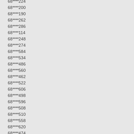
68****224
68****200
68****190
68****262
68****286
68****114
68****248
68****274
68****584
68****534
68****486
68****560
68****462
68****522
68****606
68****498
68****596
68****508
68****510
68****558
68****620
68****474