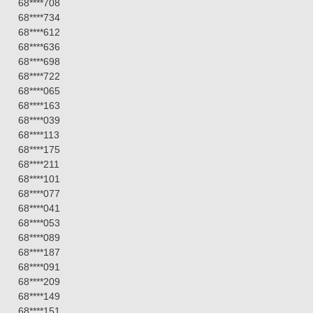
68****708
68****734
68****612
68****636
68****698
68****722
68****065
68****163
68****039
68****113
68****175
68****211
68****101
68****077
68****041
68****053
68****089
68****187
68****091
68****209
68****149
68****151