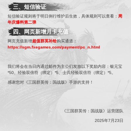
三
、短信验证
短信验证规则将于明日例行维护后生效，具体规则可以查看：
周
年庆爆料
第二弹
四
、网页新增月卡充值
网页充值新增
超值群英补给
购买通道：
https://sgm.fxegames.com/payment/pc_n.html
我们将会在当日内通过邮件为主公们发放以下奖励内容：银元宝
*50、经验双倍符（绑定）*5、士兵经验双倍符（绑定）*5。
感谢您对《三国群英传：国战版》手游的支持！
《三国群英传：国战版》运营团队
2025年7月23日