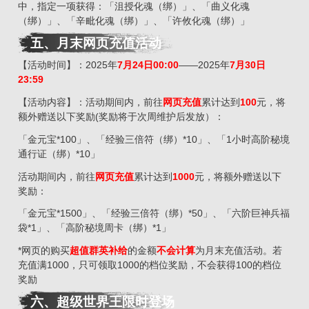
中，指定一项获得：「沮授化魂（绑）」、「曲义化魂
（绑）」、「辛毗化魂（绑）」、「许攸化魂（绑）」
五、月末网页充值活动
【活动时间】：2025年
7
月
24日00:00
——2025年
7
月
30
日
23:59
【活动内容】：活动期间内，前往
网页充值
累计达到
100
元，将
额外赠送以下奖励(奖励将于次周维护后发放）：
「金元宝*100」、「经验三倍符（绑）*10」、「1小时高阶秘境
通行证（绑）*10」
活动期间内，前往
网页充值
累计达到
1000
元，将额外赠送以下
奖励：
「金元宝*1500」、「经验三倍符（绑）*50」、「六阶巨神兵福
袋*1」、「高阶秘境周卡（绑）*1」
*网页的购买
超值群英补给
的金额
不会计算
为月末充值活动。若
充值满1000，只可领取1000的档位奖励，不会获得100的档位
奖励
六、超级世界王限时登场