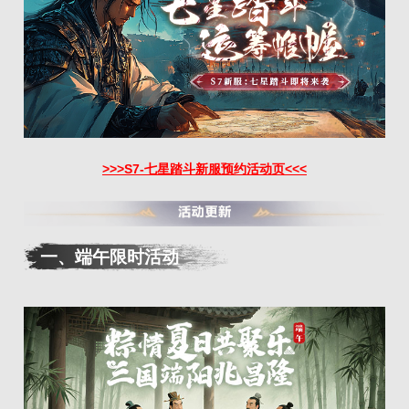
>>>S7-七星踏斗新服预约活动页<<<
一、
端午限时活动