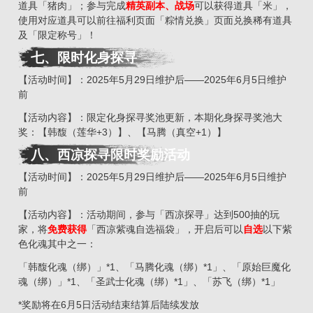
道具「猪肉」；参与完成
精英副本、战场
可以获得道具「米」，
使用对应道具可以前往福利页面「粽情兑换」页面兑换稀有道具
及「限定称号」！
七、限时化身探寻
【活动时间】：2025年5月29日维护后——2025年6月5日维护
前
【活动内容】：限定化身探寻奖池更新，本期化身探寻奖池大
奖：【韩馥（莲华+3）】、【马腾（真空+1）】
八
、
西凉探寻限时奖励活动
【活动时间】：2025年5月29日维护后——2025年6月5日维护
前
【活动内容】：活动期间，参与「西凉探寻」达到500抽的玩
家，将
免费获得
「西凉紫魂自选福袋」，开启后可以
自选
以下紫
色化魂其中之一：
「韩馥化魂（绑）」*1、「马腾化魂（绑）*1」、「原始巨魔化
魂（绑）」*1、「圣武士化魂（绑）*1」、「苏飞（绑）*1」
*奖励将在6月5日活动结束结算后陆续发放