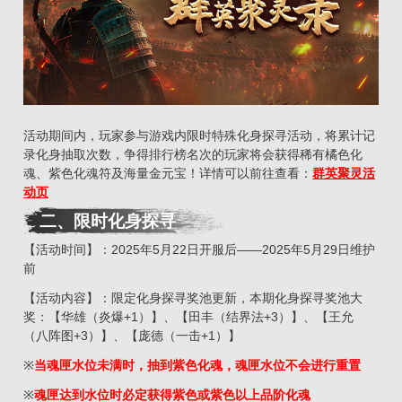
活动期间内，玩家参与游戏内限时特殊化身探寻活动，将累计记
录化身抽取次数，争得排行榜名次的玩家将会获得稀有橘色化
魂、紫色化魂符及海量金元宝！详情可以前往查看：
群英聚灵活
动页
二、
限时化身探寻
【活动时间】：2025年5月22日开服后——2025年5月29日维护
前
【活动内容】：限定化身探寻奖池更新，本期化身探寻奖池大
奖：【华雄（炎爆+1）】、【田丰（结界法+3）】、【王允
（八阵图+3）】、【庞德（一击+1）】
※
当魂匣水位未满时，抽到紫色化魂，魂匣水位不会进行重置
※
魂匣达到水位时必定获得紫色或紫色以上品阶化魂