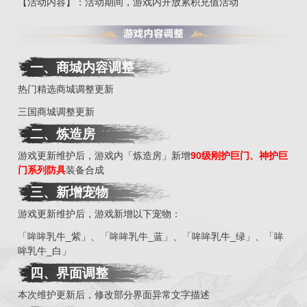
【活动内容】：活动期间，游戏内开放累积充值活动
一、商城内容调整
热门精选商城调整更新
三国商城调整更新
二、
炼造房
游戏更新维护后，游戏内「炼造房」新增
90级刚护巨门、神护巨
门系列防具
装备合成
三、
新增宠物
游戏更新维护后，游戏新增以下宠物：
「哞哞乳牛_紫」、「哞哞乳牛_蓝」、「哞哞乳牛_绿」、「哞
哞乳牛_白」
四、
界面
调整
本次维护更新后，修改部分界面异常文字描述