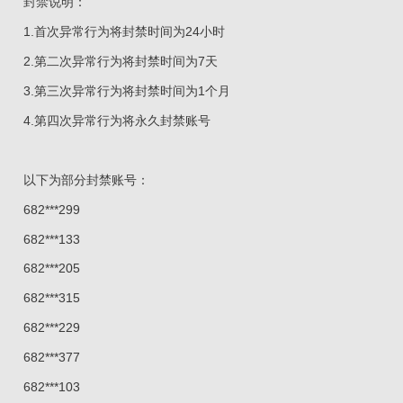
封禁说明：
1.首次异常行为将封禁时间为24小时
2.第二次异常行为将封禁时间为7天
3.第三次异常行为将封禁时间为1个月
4.第四次异常行为将永久封禁账号
以下为部分封禁账号：
682***299
682***133
682***205
682***315
682***229
682***377
682***103